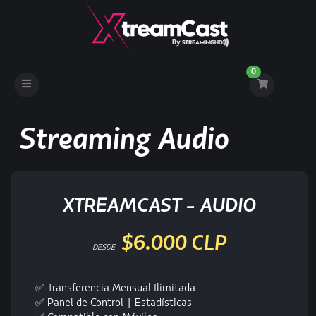
0
Toggle
navigation
Streaming Audio
XTREAMCAST - AUDIO
$6.000 CLP
DESDE
✅ Transferencia Mensual Ilimitada
✅ Panel de Control | Estadísticas